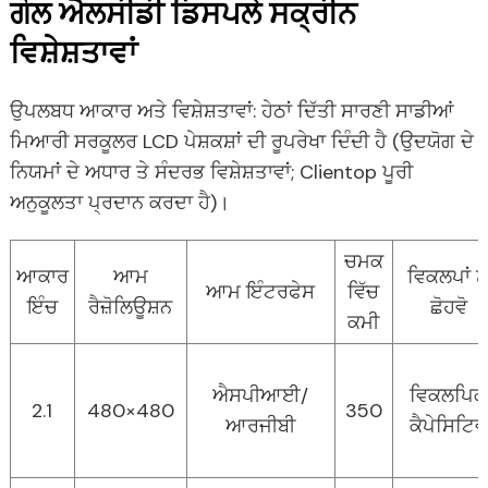
ਗੋਲ ਐਲਸੀਡੀ ਡਿਸਪਲੇ ਸਕ੍ਰੀਨ
ਵਿਸ਼ੇਸ਼ਤਾਵਾਂ
ਉਪਲਬਧ ਆਕਾਰ ਅਤੇ ਵਿਸ਼ੇਸ਼ਤਾਵਾਂ: ਹੇਠਾਂ ਦਿੱਤੀ ਸਾਰਣੀ ਸਾਡੀਆਂ
ਮਿਆਰੀ ਸਰਕੂਲਰ LCD ਪੇਸ਼ਕਸ਼ਾਂ ਦੀ ਰੂਪਰੇਖਾ ਦਿੰਦੀ ਹੈ (ਉਦਯੋਗ ਦੇ
ਨਿਯਮਾਂ ਦੇ ਅਧਾਰ ਤੇ ਸੰਦਰਭ ਵਿਸ਼ੇਸ਼ਤਾਵਾਂ; Clientop ਪੂਰੀ
ਅਨੁਕੂਲਤਾ ਪ੍ਰਦਾਨ ਕਰਦਾ ਹੈ)।
e
ਚਮਕ
ਆਕਾਰ
ਆਮ
ਵਿਕਲਪਾਂ ਨੂ
ਆਮ ਇੰਟਰਫੇਸ
ਵਿੱਚ
ਇੰਚ
ਰੈਜ਼ੋਲਿਊਸ਼ਨ
ਛੋਹਵੋ
ਕਮੀ
e
ਐਸਪੀਆਈ/
ਵਿਕਲਪਿਕ
2.1
480×480
350
da
ਆਰਜੀਬੀ
ਕੈਪੇਸਿਟਿਵ