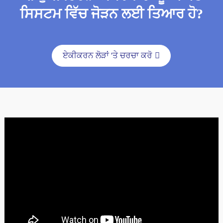
ਸਿਸਟਮ ਵਿੱਚ ਜੋੜਨ ਲਈ ਤਿਆਰ ਹੋ?
ਏਕੀਕਰਨ ਲੋੜਾਂ 'ਤੇ ਚਰਚਾ ਕਰੋ