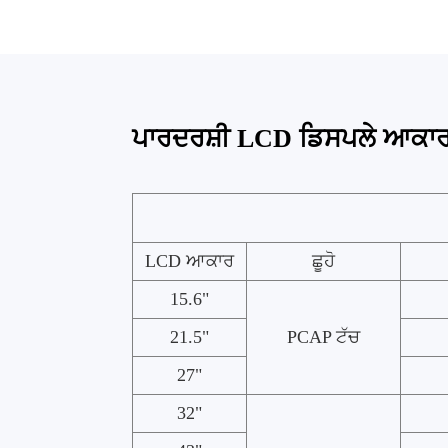
ਪਾਰਦਰਸ਼ੀ LCD ਡਿਸਪਲੇ ਆਕਾ
LCD ਆਕਾਰ
ਛੂਹੋ
15.6"
21.5"
PCAP ਟੱਚ
27"
32"