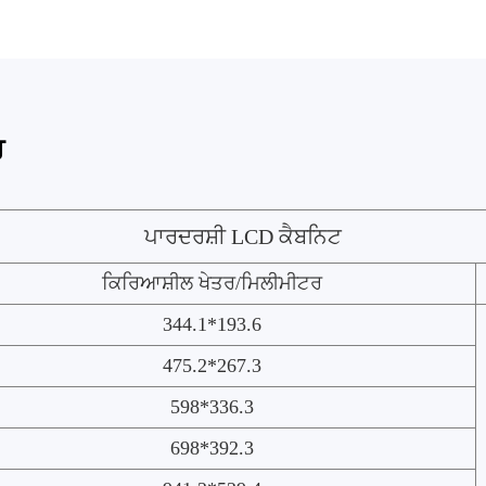
ਰ
ਪਾਰਦਰਸ਼ੀ LCD ਕੈਬਨਿਟ
ਕਿਰਿਆਸ਼ੀਲ ਖੇਤਰ/ਮਿਲੀਮੀਟਰ
344.1*193.6
475.2*267.3
598*336.3
698*392.3