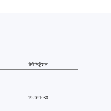
ਰੈਜ਼ੋਲਿਊਸ਼ਨ
1920*1080