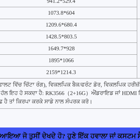
941.2*529.4
1073.8*604
1209.6*680.4
1428.5*803.5
1649.7*928
1895*1066
2159*1214.3
ਫਾਲਟ ਵਿੱਚ ਚਿੱਟਾ ਰੰਗ), ਵਿਕਲਪਿਕ ਬੈਕ/ਫਰੰਟ ਡੋਰ, ਵਿਕਲਪਿਕ ਹਰੀ
ਹੈ, ਹੱਲ ਇਹ ਹੋ ਸਕਦਾ ਹੈ: RK3566（2+16G）ਐਂਡਰਾਇਡ ਜਾਂ HDMI ਇ
ਛ ਹੈ ਤਾਂ ਕਿਰਪਾ ਕਰਕੇ ਸਾਡੇ ਨਾਲ ਸੰਪਰਕ ਕਰੋ।
 ਆਇਆ ਜੋ ਤੁਸੀਂ ਦੇਖਦੇ ਹੋ? ਹੁਣੇ ਇੱਕ ਹਵਾਲਾ ਜਾਂ ਕਸਟਮ 