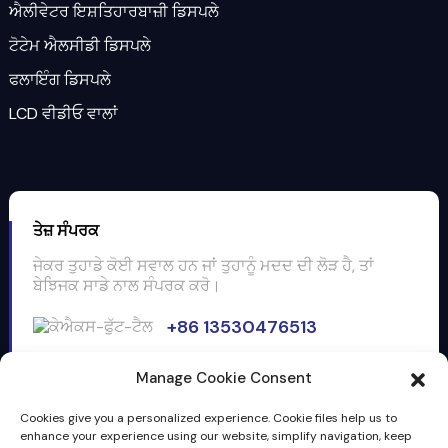
ਐਲੀਵੇਟਰ ਇਸ਼ਤਿਹਾਰਬਾਜ਼ੀ ਡਿਸਪਲੇ
ਟੋਟੇਮ ਐਲਸੀਡੀ ਡਿਸਪਲੇ
ਫਲਾਇੰਗ ਡਿਸਪਲੇ
LCD ਵੀਡੀਓ ਵਾਲਾਂ
ਤੇਜ਼ ਸੰਪਰਕ
ਜੇਕਰ ਤੁਹਾਡੇ ਕੋਈ ਸਵਾਲ ਹਨ ਜਾਂ ਤੁਹਾਨੂੰ ਮਦਦ ਦੀ ਲੋੜ ਹੈ, ਤਾਂ
ਬੇਝਿਜਕ ਸਾਡੇ ਨਾਲ ਸੰਪਰਕ ਕਰੋ।
+86 13530476513
ਈਮੇਲ: info@clientop.com
Manage Cookie Consent
3F, ਇਮਾਰਤ 5, ਹੁਈਯਾਂਗ ਕਰਾਸ ਬਾਰਡਰ ਈ-ਵਪਾਰਕ ਉਦਯੋਗਿਕ
ਪਾਰਕ, ​​ਨੰ.28 ਲੋਂਗਸ਼ੇਂਗ ਪਹਿਲੀ ਰੋਡ, ਹੁਈਯਾਂਗ, ਹੁਈਜ਼ੌ, ਗੁਆਂਗਡੋਂਗ,
Cookies give you a personalized experience. Cookie files help us to
ਚੀਨ, 516211
enhance your experience using our website, simplify navigation, keep