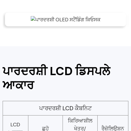
ਪਾਰਦਰਸ਼ੀ LCD ਡਿਸਪਲੇ
ਆਕਾਰ
ਪਾਰਦਰਸ਼ੀ LCD ਕੈਬਨਿਟ
ਕਿਰਿਆਸ਼ੀਲ
LCD
ਛੂਹੋ
ਖੇਤਰ/
ਰੈਜ਼ੋਲਿਊਸ਼ਨ