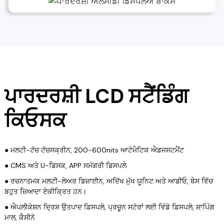
ਪਾਰਦਰਸ਼ੀ LCD ਸਟੈਂਡਿੰਗ
ਕਿਓਸਕ
● ਮਲਟੀ-ਟੱਚ ਟੱਚਸਕ੍ਰੀਨ, 200-600nits ਆਟੋਮੈਟਿਕ ਐਡਜਸਟਮੈਂਟ
● CMS ਅਤੇ U-ਡਿਸਕ, APP ਸਮੱਗਰੀ ਡਿਸਪਲੇ
● ਰਚਨਾਤਮਕ ਮਲਟੀ-ਲੇਅਰ ਡਿਜ਼ਾਈਨ, ਅਦਿੱਖ ਮੁੱਖ ਯੂਨਿਟ ਅਤੇ ਆਡੀਓ, ਬੇਸ ਵਿੱਚ
ਬਹੁਤ ਜ਼ਿਆਦਾ ਏਕੀਕ੍ਰਿਤ ਹਨ।
● ਐਪਲੀਕੇਸ਼ਨ ਦ੍ਰਿਸ਼ ਉਤਪਾਦ ਡਿਸਪਲੇ, ਪ੍ਰਚੂਨ ਸਟੋਰਾਂ ਲਈ ਵਿੰਡੋ ਡਿਸਪਲੇ, ਸ਼ਾਪਿੰਗ
ਮਾਲ, ਕੈਸੀਨੋ