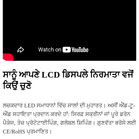
ਸਾਨੂੰ ਆਪਣੇ LCD ਡਿਸਪਲੇ ਨਿਰਮਾਤਾ ਵਜੋਂ
ਕਿਉਂ ਚੁਣੋ
ਲਚਕਦਾਰ LED ਸਮਾਧਾਨਾਂ ਵਿੱਚ ਸਾਲਾਂ ਦੀ ਮੁਹਾਰਤ। ਅਸੀਂ ਐਂਡ-ਟੂ-
ਐਂਡ ਸਹਾਇਤਾ ਪ੍ਰਦਾਨ ਕਰਦੇ ਹਾਂ: ਸਿਰਫ਼ ਸਕ੍ਰੀਨਾਂ ਜਾਂ ਪੂਰੇ ਡਰੋਨ
ਪੈਕੇਜ, ਤੇਜ਼ ਪ੍ਰੋਟੋਟਾਈਪਿੰਗ, ਗਲੋਬਲ ਸ਼ਿਪਿੰਗ। ਗੁਣਵੱਤਾ ਭਰੋਸੇ ਲਈ
CE/RoHS ਪ੍ਰਮਾਣਿਤ।