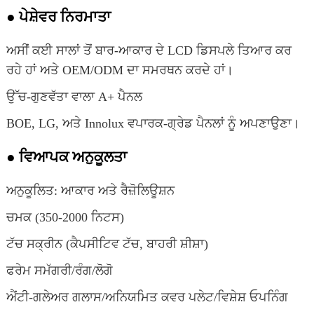
● ਪੇਸ਼ੇਵਰ ਨਿਰਮਾਤਾ
ਅਸੀਂ ਕਈ ਸਾਲਾਂ ਤੋਂ ਬਾਰ-ਆਕਾਰ ਦੇ LCD ਡਿਸਪਲੇ ਤਿਆਰ ਕਰ
ਰਹੇ ਹਾਂ ਅਤੇ OEM/ODM ਦਾ ਸਮਰਥਨ ਕਰਦੇ ਹਾਂ।
ਉੱਚ-ਗੁਣਵੱਤਾ ਵਾਲਾ A+ ਪੈਨਲ
BOE, LG, ਅਤੇ Innolux ਵਪਾਰਕ-ਗ੍ਰੇਡ ਪੈਨਲਾਂ ਨੂੰ ਅਪਣਾਉਣਾ।
● ਵਿਆਪਕ ਅਨੁਕੂਲਤਾ
ਅਨੁਕੂਲਿਤ: ਆਕਾਰ ਅਤੇ ਰੈਜ਼ੋਲਿਊਸ਼ਨ
ਚਮਕ (350-2000 ਨਿਟਸ)
ਟੱਚ ਸਕ੍ਰੀਨ (ਕੈਪਸੀਟਿਵ ਟੱਚ, ਬਾਹਰੀ ਸ਼ੀਸ਼ਾ)
ਫਰੇਮ ਸਮੱਗਰੀ/ਰੰਗ/ਲੋਗੋ
ਐਂਟੀ-ਗਲੇਅਰ ਗਲਾਸ/ਅਨਿਯਮਿਤ ਕਵਰ ਪਲੇਟ/ਵਿਸ਼ੇਸ਼ ਓਪਨਿੰਗ