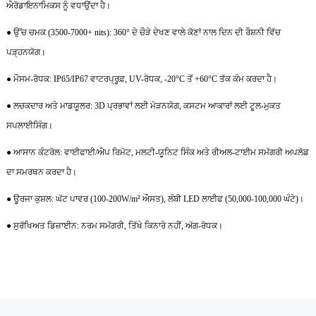
ਐਰੋਡਾਇਨਾਮਿਕਸ ਨੂੰ ਵਧਾਉਂਦਾ ਹੈ।
● ਉੱਚ ਚਮਕ (3500-7000+ nits): 360° ਦੇ ਚੌੜੇ ਦੇਖਣ ਵਾਲੇ ਕੋਣਾਂ ਨਾਲ ਦਿਨ ਦੀ ਰੌਸ਼ਨੀ ਵਿੱਚ
ਪੜ੍ਹਨਯੋਗ।
● ਮੌਸਮ-ਰੋਧਕ: IP65/IP67 ਵਾਟਰਪ੍ਰੂਫ਼, UV-ਰੋਧਕ, -20°C ਤੋਂ +60°C ਤੱਕ ਕੰਮ ਕਰਦਾ ਹੈ।
● ਲਚਕਦਾਰ ਅਤੇ ਮਾਡਯੂਲਰ: 3D ਪ੍ਰਭਾਵਾਂ ਲਈ ਮੋੜਨਯੋਗ, ਕਸਟਮ ਆਕਾਰਾਂ ਲਈ ਟੂਲ-ਮੁਕਤ
ਸਪਲਾਈਸਿੰਗ।
● ਆਸਾਨ ਕੰਟਰੋਲ: ਵਾਈਫਾਈ/ਐਪ ਰਿਮੋਟ, ਮਲਟੀ-ਯੂਨਿਟ ਸਿੰਕ ਅਤੇ ਰੀਅਲ-ਟਾਈਮ ਸਮੱਗਰੀ ਅਪਲੋਡ
ਦਾ ਸਮਰਥਨ ਕਰਦਾ ਹੈ।
● ਊਰਜਾ ਕੁਸ਼ਲ: ਘੱਟ ਪਾਵਰ (100-200W/m² ਔਸਤ), ਲੰਬੀ LED ਲਾਈਫ (50,000-100,000 ਘੰਟੇ)।
● ਸੁਰੱਖਿਅਤ ਡਿਜ਼ਾਈਨ: ਨਰਮ ਸਮੱਗਰੀ, ਤਿੱਖੇ ਕਿਨਾਰੇ ਨਹੀਂ, ਅੱਗ-ਰੋਧਕ।