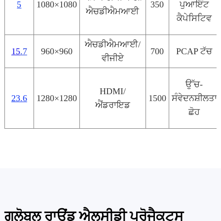
5
1080×1080
350
ਪੁਆਇੰਟ
ਐਚਡੀਐਮਆਈ
ਕੈਪੇਸਿਟਿਵ
ਐਚਡੀਐਮਆਈ/
15
.
7
960×960
700
PCAP ਟੱਚ
ਵੀਜੀਏ
ਉੱਚ-
HDMI/
23.6
1280×1280
1500
ਸੰਵੇਦਨਸ਼ੀਲਤਾ
ਐਂਡਰਾਇਡ
ਛੋਹ
ਗਲੋਬਲ ਰਾਊਂਡ ਐਲਸੀਡੀ ਪ੍ਰੋਜੈਕਟਸ